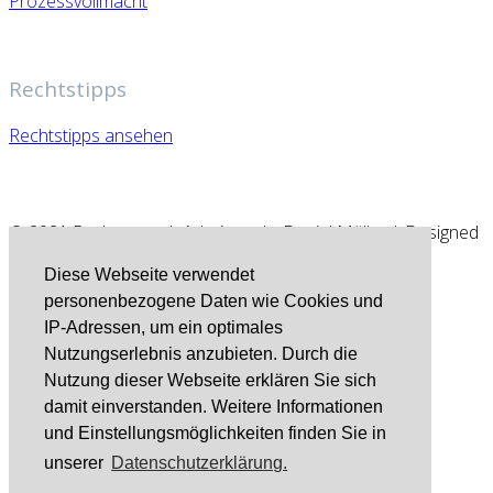
Prozessvollmacht
Rechtstipps
Rechtstipps ansehen
© 2021 Rechtsanwalt Arbeitsrecht Daniel Müller | Designed
by CKK
Diese Webseite verwendet
personenbezogene Daten wie Cookies und
Startseite
IP-Adressen, um ein optimales
Kündigung
Nutzungserlebnis anzubieten. Durch die
Verhaltensbedingte Kündigung
Nutzung dieser Webseite erklären Sie sich
Personenbedingte Kündigung
damit einverstanden. Weitere Informationen
Betriebsbedinge Kündigung
und Einstellungsmöglichkeiten finden Sie in
Aufhebungs- / Abwicklungsvertrag
unserer
Datenschutzerklärung.
Abmahnung
Abfindung