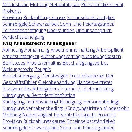
Mindestlohn
Mobbing
Nebentätigkeit
Persönlichkeitsrecht
Prokurist
Provision
Rückzahlungsklausel
Scheinselbstständigkeit
Schmiergeld
Schwarzarbeit
Sonn- und Feiertagsarbeit
Teilzeitbeschäftigung
Überstunden
Urlaubsanspruch
Verdachtskündigung
FAQ Arbeitsrecht Arbeitgeber
Abfindung
Abmahnung
Arbeitnehmerhaftung
Arbeitspflicht
Arbeitsunfähigkeit
Aufhebungsvertrag
Ausbildungskosten
Befristetes Arbeitsverhältnis
Beschäftigungsverbot
Weisungsrecht
Zeugnis
Betriebsübergang
Dienstwagen
Freie Mitarbeiter
Der
Geschäftsführer
Gleichbehandlung
Handelsvertreter
Insolvenz des Arbeitgebers
Internet / Telefonnutzung
Kündigung, außerordentlich/fristlos
Kündigung, betriebsbedingt
Kündigung, personenbedingt
Kündigung, verhaltensbedingt
Kündigungsfristen
Mindestlohn
Mobbing
Nebentätigkeit
Persönlichkeitsrecht
Prokurist
Provision
Rückzahlungsklausel
Scheinselbstständigkeit
Schmiergeld
Schwarzarbeit
Sonn- und Feiertagsarbeit